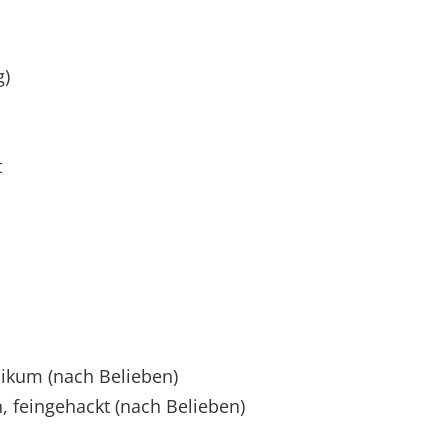
g)
t
likum (nach Belieben)
, feingehackt (nach Belieben)