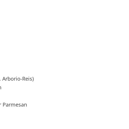
 Arborio-Reis)
n
r Parmesan