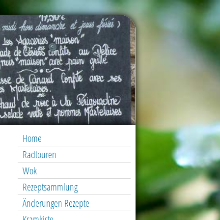
Home
Radtouren
Wok
Rezeptsammlung
Änderungen Rezepte
Kramkiste