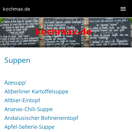
kochmax.de
Suppen
Äzesupp'
Altberliner Kartoffelsuppe
Altbier-Eintopf
Ananas-Chili-Suppe
Andalusischer Bohneneintopf
Apfel-Sellerie-Suppe