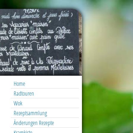
Home
Radtouren
Wok
Rezeptsammlung
Änderungen Rezepte
Kramkiste