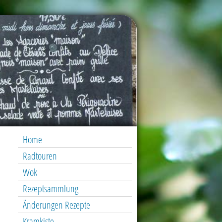
Home
Radtouren
Wok
Rezeptsammlung
Änderungen Rezepte
Kramkiste