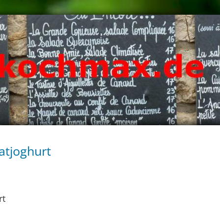
natjoghurt
rt