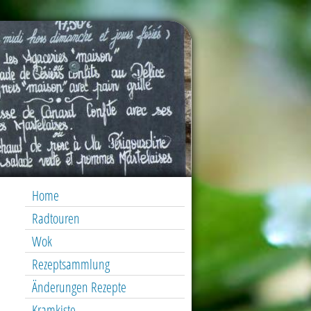
Home
Radtouren
Wok
Rezeptsammlung
Änderungen Rezepte
Kramkiste