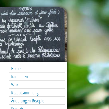
Home
Radtouren
Wok
Rezeptsammlung
Änderungen Rezepte
Kramkiste