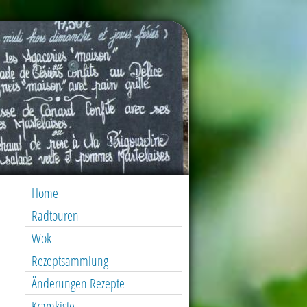
Home
Radtouren
Wok
Rezeptsammlung
Änderungen Rezepte
Kramkiste