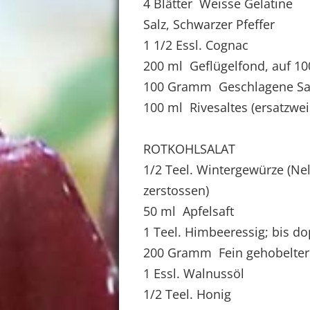
4 Blätter Weisse Gelatine
Salz, Schwarzer Pfeffer
1 1/2 Essl. Cognac
200 ml Geflügelfond, auf 10
100 Gramm Geschlagene S
100 ml Rivesaltes (ersatzwe
ROTKOHLSALAT
1/2 Teel. Wintergewürze (Nel
zerstossen)
50 ml Apfelsaft
1 Teel. Himbeeressig; bis d
200 Gramm Fein gehobelter
1 Essl. Walnussöl
1/2 Teel. Honig