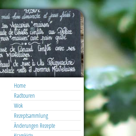
Home
Radtouren
Wok
Rezeptsammlung
Änderungen Rezepte
Kramkiste