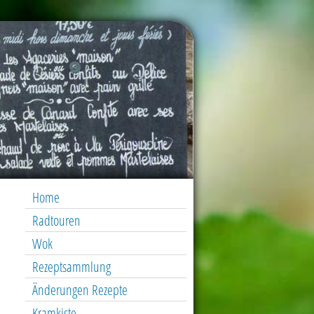
Home
Radtouren
Wok
Rezeptsammlung
Änderungen Rezepte
Kramkiste