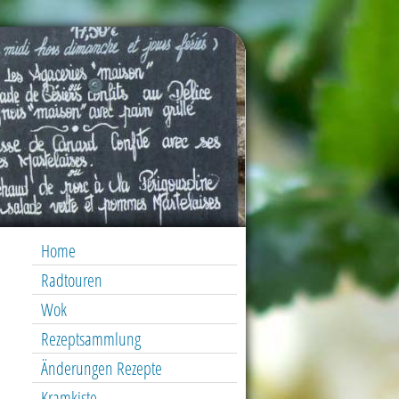
Home
Radtouren
Wok
Rezeptsammlung
Änderungen Rezepte
Kramkiste