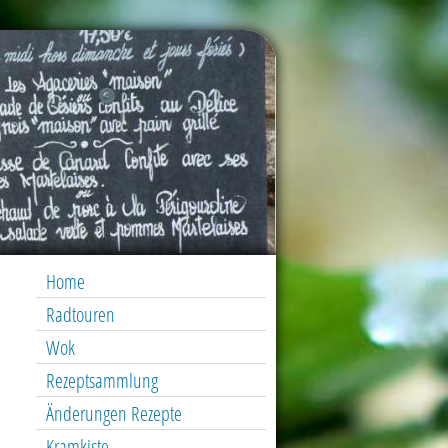
Home
Radtouren
Wok
Rezeptsammlung
Änderungen Rezepte
Kramkiste