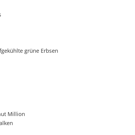
s
fgekühlte grüne Erbsen
ut Million
alken