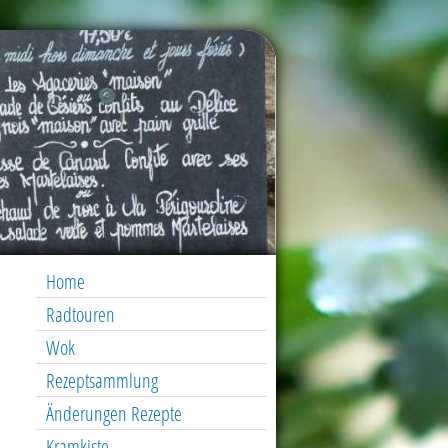
Home
Radtouren
Wok
Rezeptsammlung
Änderungen Rezepte
Kramkiste