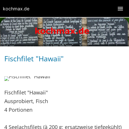
kochmax.de
Fischfilet "Hawaii"
Fischfilet "Hawaii"
Ausprobiert, Fisch
4 Portionen
4 Seelachsfilets (à 200 g; ersatzweise tiefgekühlt)