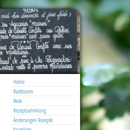
Home
Radtouren
Wok
Rezeptsammlung
Änderungen Rezepte
Kramkiste