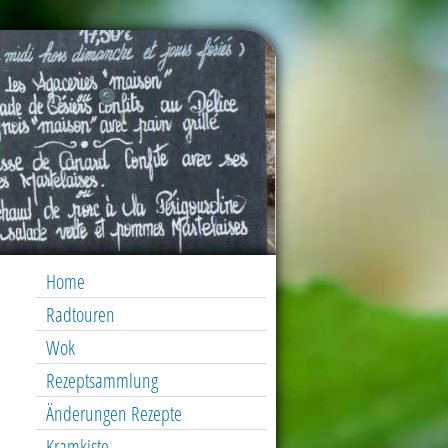
Home
Radtouren
Wok
Rezeptsammlung
Änderungen Rezepte
Kramkiste