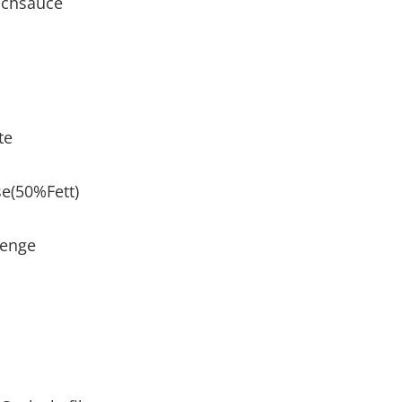
uchsauce
te
e(50%Fett)
Menge