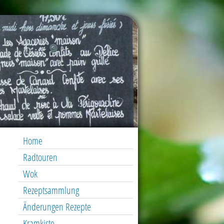
Home
Radtouren
Wok
Rezeptsammlung
Änderungen Rezepte
Kramkiste