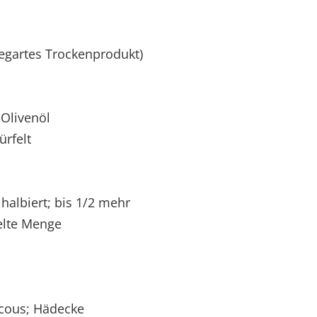
gartes Trockenprodukt)
Olivenöl
rfelt
 halbiert; bis 1/2 mehr
pelte Menge
scous; Hädecke