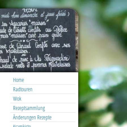
Home
Radtouren
Wok
Rezeptsammlung
Änderungen Rezepte
Kramkiste