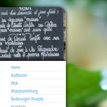
Home
Radtouren
Wok
Rezeptsammlung
Änderungen Rezepte
Kramkiste