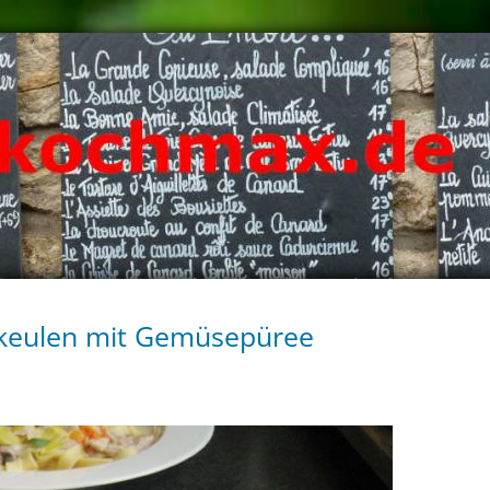
keulen mit Gemüsepüree