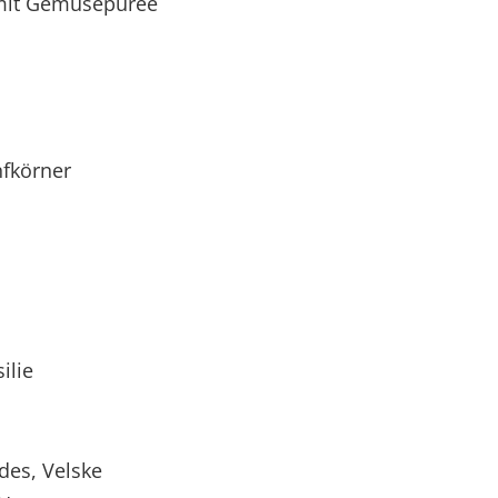
mit Gemüsepüree
nfkörner
ilie
des, Velske