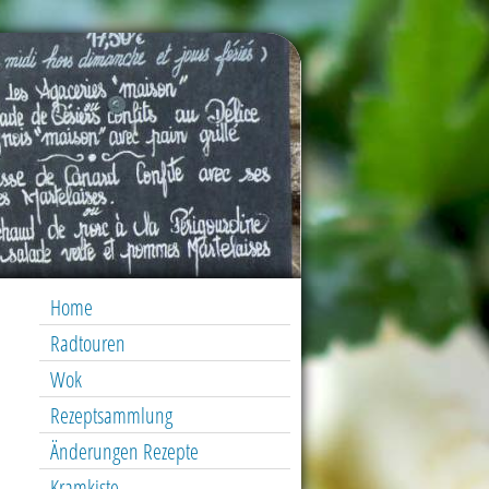
Home
Radtouren
Wok
Rezeptsammlung
Änderungen Rezepte
Kramkiste