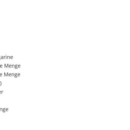
arine
lte Menge
te Menge
)
er
enge