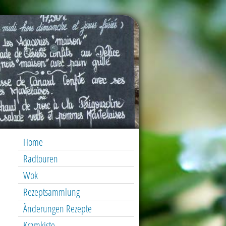
Home
Radtouren
Wok
Rezeptsammlung
Änderungen Rezepte
Kramkiste