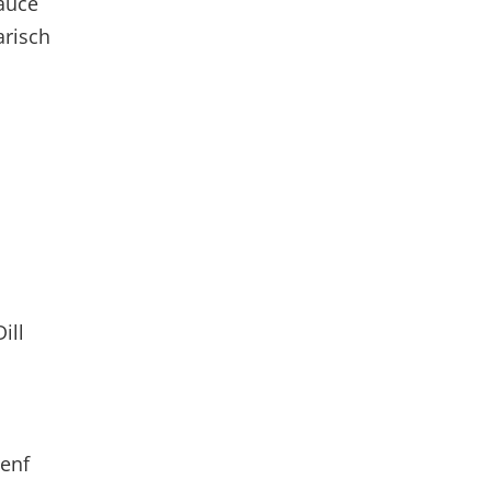
auce
arisch
ill
Senf