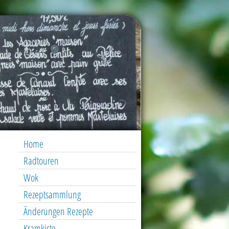
Home
Radtouren
Wok
Rezeptsammlung
Änderungen Rezepte
Kramkiste