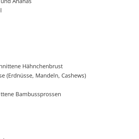
 und Ananas
l
hnittene Hähnchenbrust
 (Erdnüsse, Mandeln, Cashews)
nittene Bambussprossen