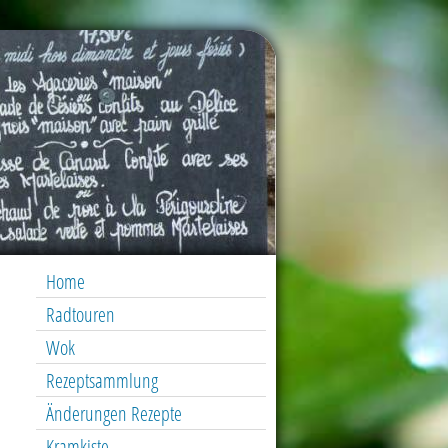
Home
Radtouren
Wok
Rezeptsammlung
Änderungen Rezepte
Kramkiste