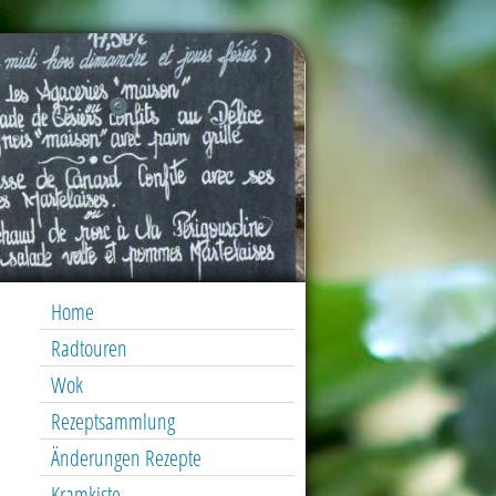
Home
Radtouren
Wok
Rezeptsammlung
Änderungen Rezepte
Kramkiste