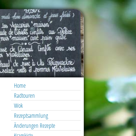
Home
Radtouren
Wok
Rezeptsammlung
Änderungen Rezepte
Kramkiste