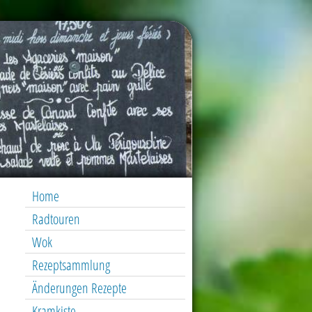
Home
Radtouren
Wok
Rezeptsammlung
Änderungen Rezepte
Kramkiste