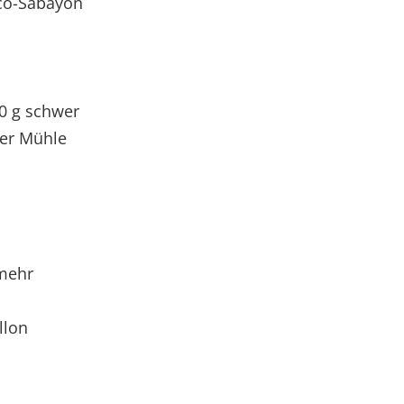
co-Sabayon
50 g schwer
der Mühle
 mehr
llon