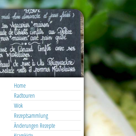
Home
Radtouren
Wok
Rezeptsammlung
Änderungen Rezepte
Kramkiste