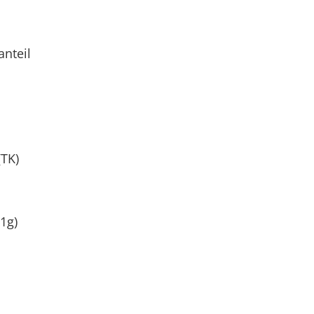
nteil
TK)
1g)