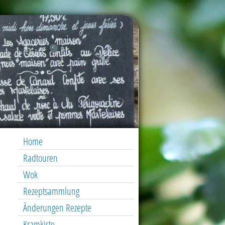
Home
Radtouren
Wok
Rezeptsammlung
Änderungen Rezepte
Kramkiste