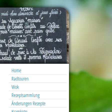
Home
Radtouren
Wok
Rezeptsammlung
Änderungen Rezepte
Kramkiste