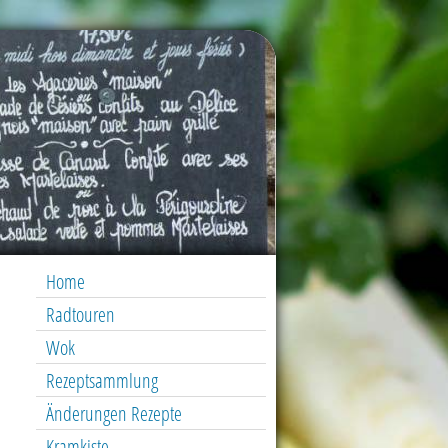
Home
Radtouren
Wok
Rezeptsammlung
Änderungen Rezepte
Kramkiste