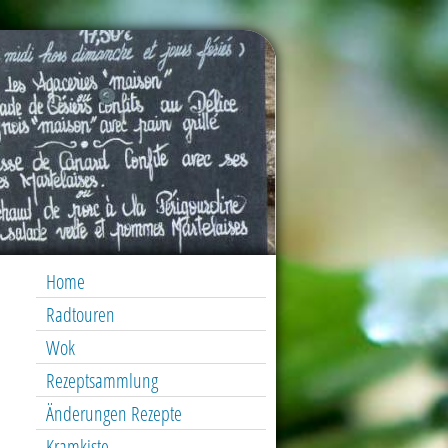
Home
Radtouren
Wok
Rezeptsammlung
Änderungen Rezepte
Kramkiste