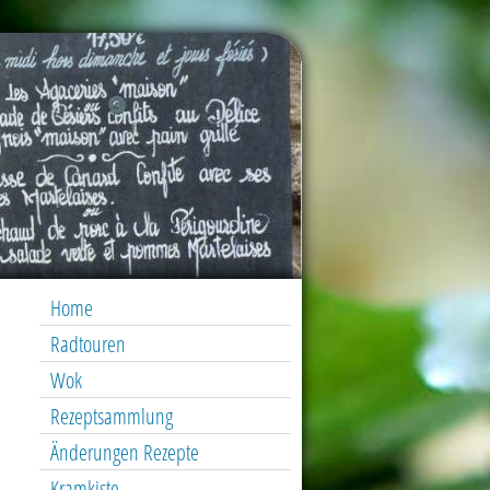
Home
Radtouren
Wok
Rezeptsammlung
Änderungen Rezepte
Kramkiste