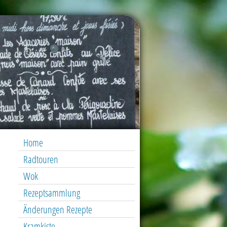
Home
Radtouren
Wok
Rezeptsammlung
Änderungen Rezepte
Kramkiste