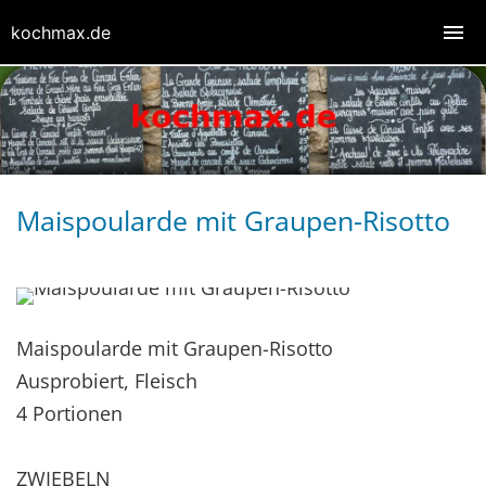
kochmax.de
Maispoularde mit Graupen-Risotto
Maispoularde mit Graupen-Risotto
Ausprobiert, Fleisch
4 Portionen
ZWIEBELN