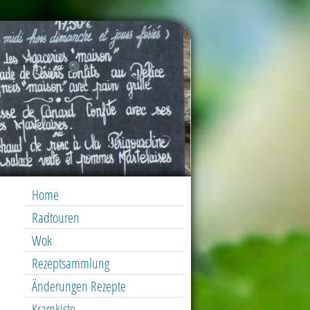
Home
Radtouren
Wok
Rezeptsammlung
Änderungen Rezepte
Kramkiste