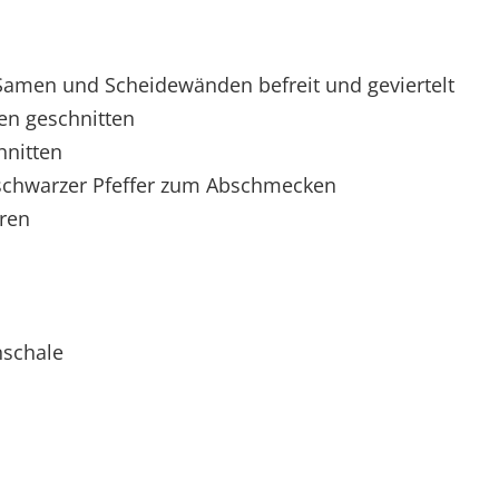
Samen und Scheidewänden befreit und geviertelt
ben geschnitten
hnitten
 schwarzer Pfeffer zum Abschmecken
eren
nschale