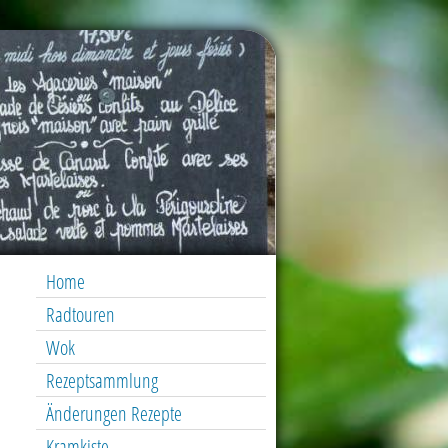
Home
Radtouren
Wok
Rezeptsammlung
Änderungen Rezepte
Kramkiste