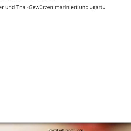
er und Thai-Gewürzen mariniert und »gart«
Created with
page4
Login