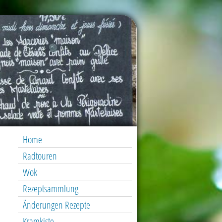
Home
Radtouren
Wok
Rezeptsammlung
Änderungen Rezepte
Kramkiste