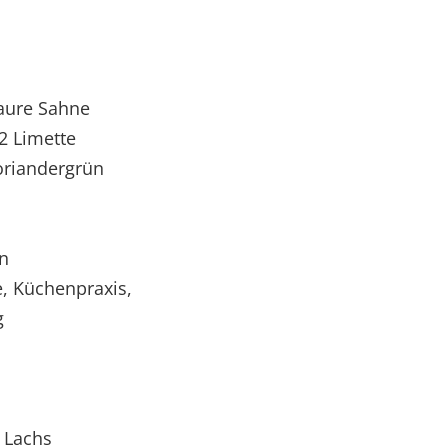
aure Sahne
/2 Limette
Koriandergrün
on
, Küchenpraxis,
g
 Lachs