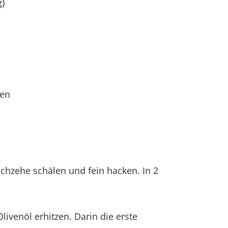
g)
hen
chzehe schälen und fein hacken. In 2
livenöl erhitzen. Darin die erste