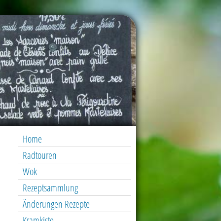
Home
Radtouren
Wok
Rezeptsammlung
Änderungen Rezepte
Kramkiste