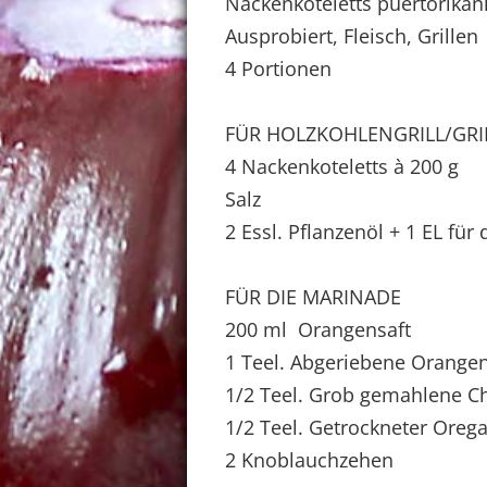
Nackenkoteletts puertorikan
Ausprobiert, Fleisch, Grillen
4 Portionen
FÜR HOLZKOHLENGRILL/GR
4 Nackenkoteletts à 200 g
Salz
2 Essl. Pflanzenöl + 1 EL für
FÜR DIE MARINADE
200 ml Orangensaft
1 Teel. Abgeriebene Orange
1/2 Teel. Grob gemahlene Ch
1/2 Teel. Getrockneter Oreg
2 Knoblauchzehen