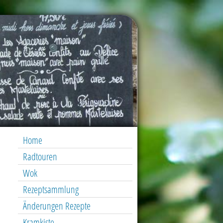
Home
Radtouren
Wok
Rezeptsammlung
Änderungen Rezepte
Kramkiste