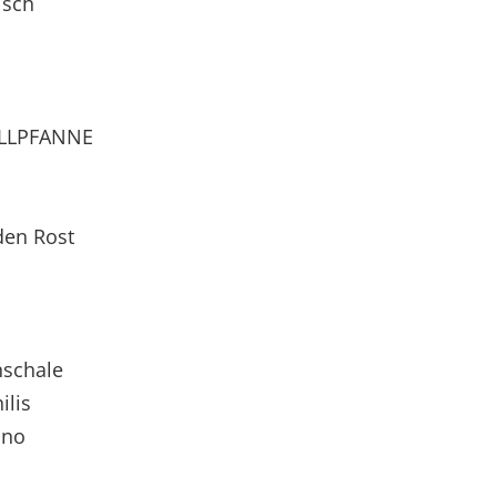
isch
ILLPFANNE
 den Rost
nschale
ilis
ano