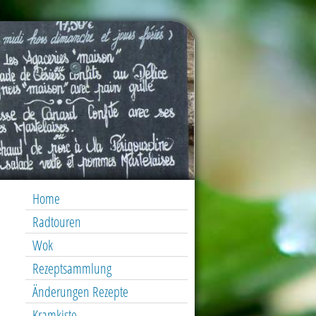
Home
Radtouren
Wok
Rezeptsammlung
Änderungen Rezepte
Kramkiste