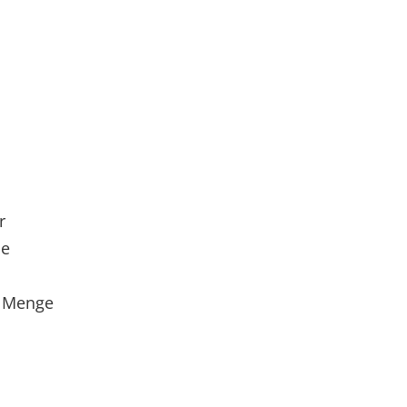
r
se
e Menge