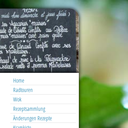
Home
Radtouren
Wok
Rezeptsammlung
Änderungen Rezepte
Kramkiste