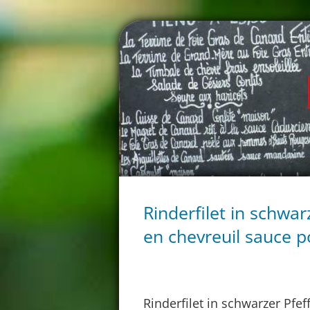
Rinderfilet in schwar
en chevreuil sauce p
Rinderfilet in schwarzer Pfef