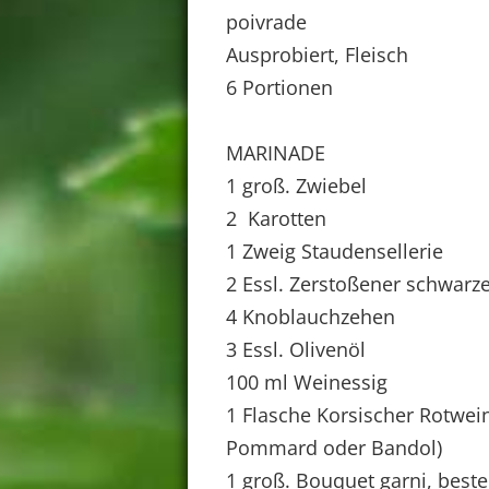
poivrade
Ausprobiert, Fleisch
6 Portionen
MARINADE
1 groß. Zwiebel
2 Karotten
1 Zweig Staudensellerie
2 Essl. Zerstoßener schwarz
4 Knoblauchzehen
3 Essl. Olivenöl
100 ml Weinessig
1 Flasche Korsischer Rotwein
Pommard oder Bandol)
1 groß. Bouquet garni, best