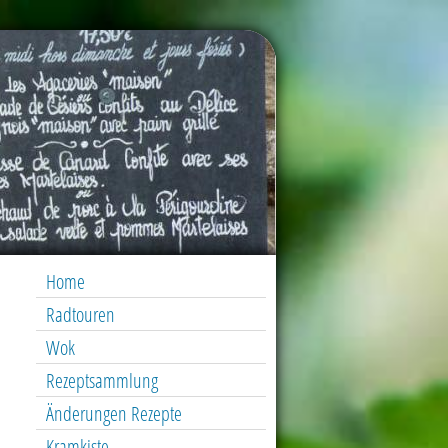
Home
Radtouren
Wok
Rezeptsammlung
Änderungen Rezepte
Kramkiste