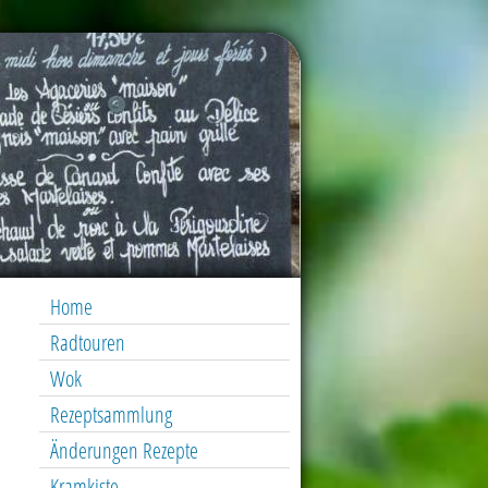
Home
Radtouren
Wok
Rezeptsammlung
Änderungen Rezepte
Kramkiste