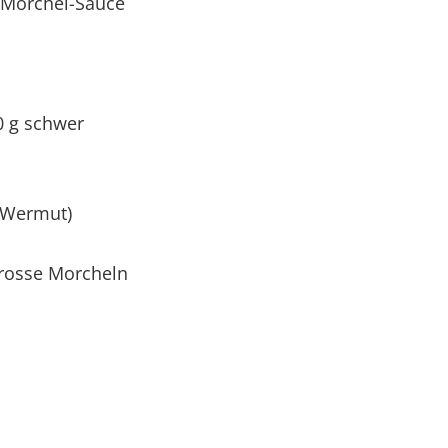
-Morchel-Sauce
0 g schwer
r Wermut)
grosse Morcheln