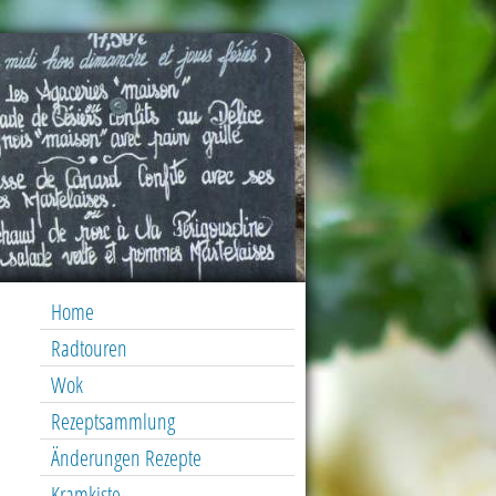
Home
Radtouren
Wok
Rezeptsammlung
Änderungen Rezepte
Kramkiste