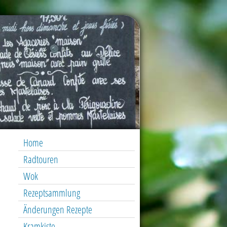
Home
Radtouren
Wok
Rezeptsammlung
Änderungen Rezepte
Kramkiste