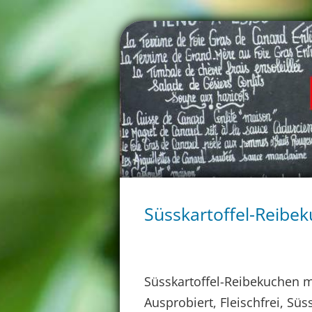
Süsskartoffel-Reibe
Süsskartoffel-Reibekuchen 
Ausprobiert, Fleischfrei, Süs