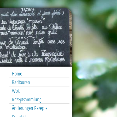
Home
Radtouren
Wok
Rezeptsammlung
Änderungen Rezepte
Kramkiste