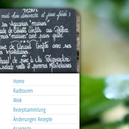
Home
Radtouren
Wok
Rezeptsammlung
Änderungen Rezepte
Kramkiste